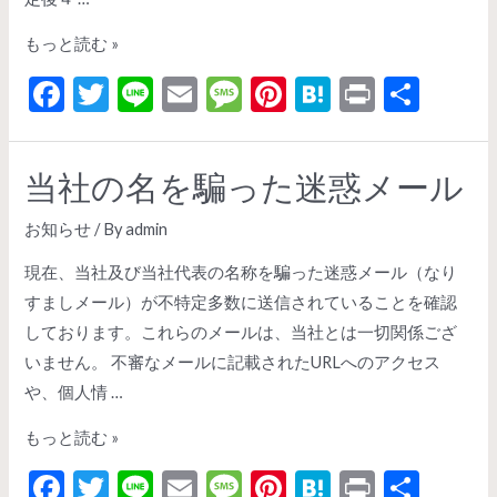
もっと読む »
F
T
Li
E
M
Pi
H
Pr
共
ac
w
n
m
es
nt
at
in
有
e
itt
e
ai
sa
er
e
t
当社の名を騙った迷惑メール
b
er
l
g
es
n
o
e
t
a
お知らせ
/ By
admin
o
現在、当社及び当社代表の名称を騙った迷惑メール（なり
k
すましメール）が不特定多数に送信されていることを確認
しております。これらのメールは、当社とは一切関係ござ
いません。 不審なメールに記載されたURLへのアクセス
や、個人情 …
もっと読む »
F
T
Li
E
M
Pi
H
Pr
共