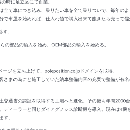
25歳の時に足立区にて創業。
は全て車につぎ込み、乗りたい車を全て乗りついで、毎年のよ
分で車屋を始めれば、仕入れ値で購入出来て飽きたら売って儲
移す。
らの部品の輸入を始め、OEM部品の輸入を始める。
立ち上げて、poleposition.co.jpドメインを取得。
客さまの為にと施工していた納車整備内容の充実で整備が有名
土交通省の認証を取得する工場へと進化。その後も年間2000
。ディーラーと同じダイアグノシス診断機を導入。現在は4機
ます。