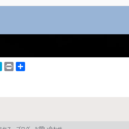
H
Pr
共
at
in
有
e
t
n
a
クセス
ブログ
お問い合わせ