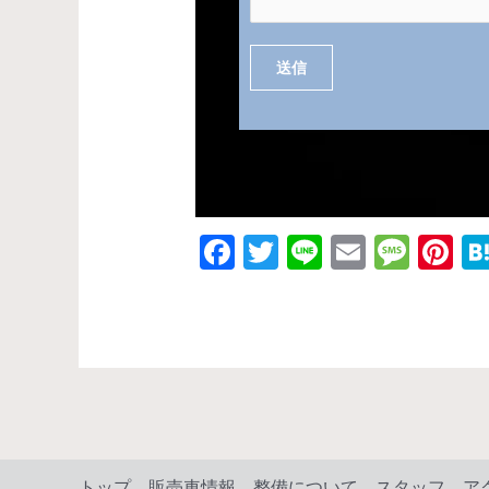
送信
F
T
Li
E
M
Pi
ac
w
n
m
es
nt
e
itt
e
ai
sa
er
b
er
l
g
es
o
e
t
o
k
トップ
販売車情報
整備について
スタッフ
ア