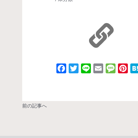
F
T
Li
E
M
Pi
ac
w
n
m
es
nt
e
itt
e
ai
sa
er
b
er
l
g
es
o
e
t
前の記事へ
o
k