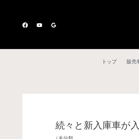
トップ
販売
続々と新入庫車が
/
未分類