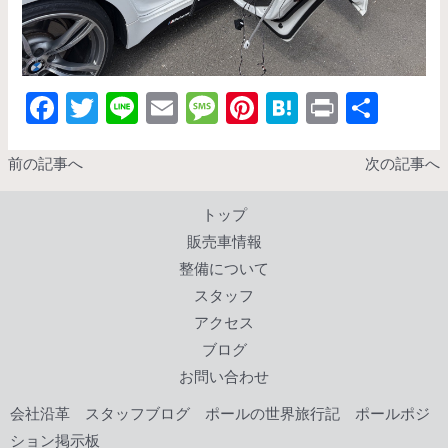
F
T
Li
E
M
Pi
H
Pr
共
ac
w
n
m
es
nt
at
in
有
e
itt
e
ai
sa
er
e
t
前の記事へ
次の記事へ
b
er
l
g
es
n
トップ
o
e
t
a
販売車情報
o
整備について
k
スタッフ
アクセス
ブログ
お問い合わせ
会社沿革
スタッフブログ
ポールの世界旅行記
ポールポジ
ション掲示板