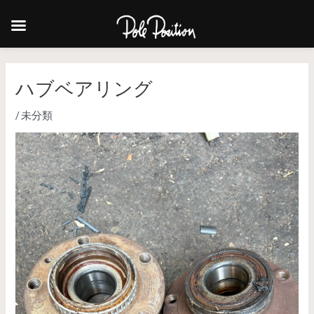
ハブベアリング
/
未分類