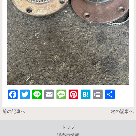
F
T
Li
E
M
Pi
H
Pr
共
ac
w
n
m
es
nt
at
in
有
e
itt
e
ai
sa
er
e
t
前の記事へ
次の記事へ
b
er
l
g
es
n
トップ
o
e
t
a
販売車情報