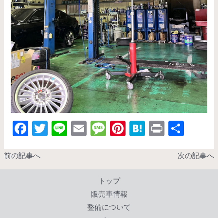
F
T
Li
E
M
Pi
H
Pr
共
ac
w
n
m
es
nt
at
in
有
e
itt
e
ai
sa
er
e
t
前の記事へ
次の記事へ
b
er
l
g
es
n
トップ
o
e
t
a
販売車情報
o
整備について