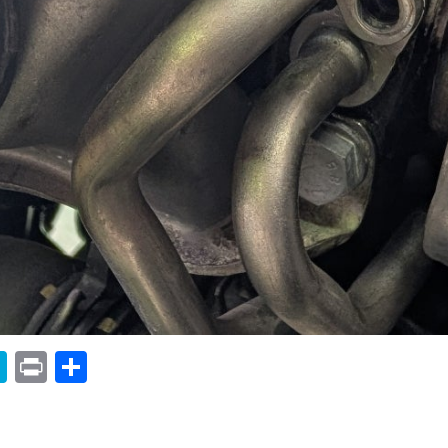
H
Pr
共
at
in
有
e
t