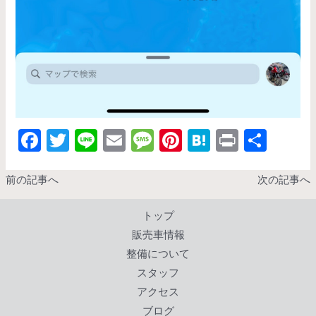
F
T
Li
E
M
Pi
H
Pr
共
ac
w
n
m
es
nt
at
in
有
e
itt
e
ai
sa
er
e
t
前の記事へ
次の記事へ
b
er
l
g
es
n
トップ
o
e
t
a
販売車情報
o
整備について
k
スタッフ
アクセス
ブログ