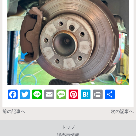
F
T
Li
E
M
Pi
H
Pr
共
ac
w
n
m
es
nt
at
in
有
e
itt
e
ai
sa
er
e
t
前の記事へ
次の記事へ
b
er
l
g
es
n
トップ
o
e
t
a
販売車情報