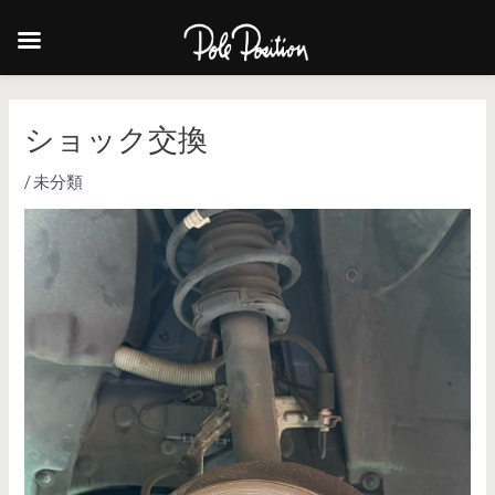
ショック交換
/
未分類