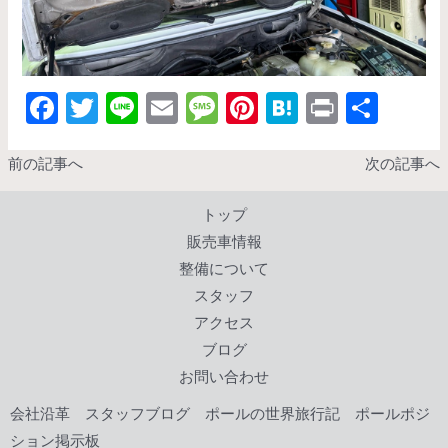
F
T
Li
E
M
Pi
H
Pr
共
ac
w
n
m
es
nt
at
in
有
e
itt
e
ai
sa
er
e
t
前の記事へ
次の記事へ
b
er
l
g
es
n
トップ
o
e
t
a
販売車情報
o
整備について
k
スタッフ
アクセス
ブログ
お問い合わせ
会社沿革
スタッフブログ
ポールの世界旅行記
ポールポジ
ション掲示板