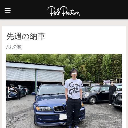
先週の納車
/
未分類