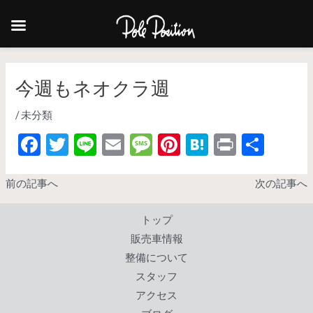
今週もネオクラ週
/
未分類
F
T
Li
E
M
Pi
H
Pr
共
ac
w
n
m
es
nt
at
in
有
e
itt
e
ai
sa
er
e
t
前の記事へ
次の記事へ
b
er
l
g
es
n
トップ
o
e
t
a
販売車情報
o
整備について
k
スタッフ
アクセス