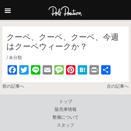
クーペ、クーペ、クーペ、今週
はクーペウィークか？
/
未分類
F
T
Li
E
M
Pi
H
Pr
共
ac
w
n
m
es
nt
at
in
有
e
itt
e
ai
sa
er
e
t
前の記事へ
次の記事へ
b
er
l
g
es
n
トップ
o
e
t
a
販売車情報
o
整備について
k
スタッフ