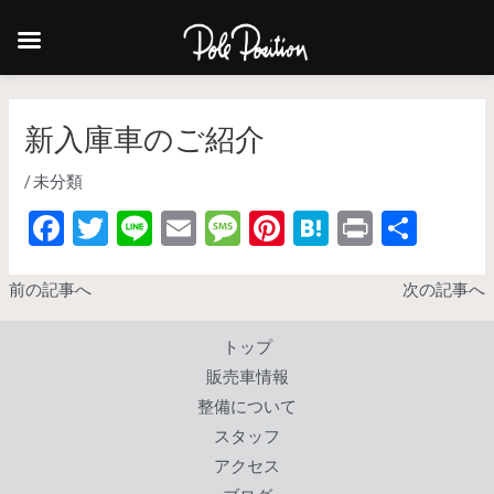
新入庫車のご紹介
/
未分類
F
T
Li
E
M
Pi
H
Pr
共
ac
w
n
m
es
nt
at
in
有
e
itt
e
ai
sa
er
e
t
前の記事へ
次の記事へ
b
er
l
g
es
n
トップ
o
e
t
a
販売車情報
o
整備について
k
スタッフ
アクセス