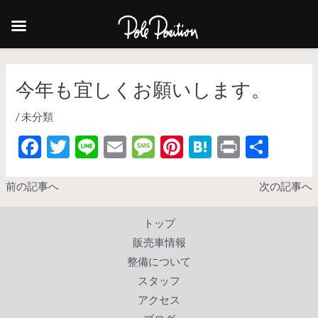
今年も宜しくお願いします。
/
未分類
F
T
Li
E
M
Pi
H
Pr
共
ac
w
n
m
es
nt
at
in
有
e
itt
e
ai
sa
er
e
t
前の記事へ
次の記事へ
b
er
l
g
es
n
トップ
o
e
t
a
販売車情報
o
整備について
k
スタッフ
アクセス