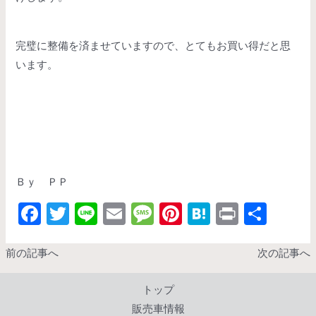
完璧に整備を済ませていますので、とてもお買い得だと思
います。
Ｂｙ ＰＰ
F
T
Li
E
M
Pi
H
Pr
共
ac
w
n
m
es
nt
at
in
有
e
itt
e
ai
sa
er
e
t
前の記事へ
次の記事へ
b
er
l
g
es
n
トップ
o
e
t
a
販売車情報