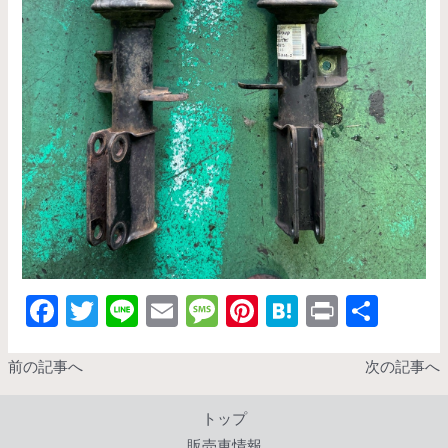
F
T
Li
E
M
Pi
H
Pr
共
ac
w
n
m
es
nt
at
in
有
e
itt
e
ai
sa
er
e
t
前の記事へ
次の記事へ
b
er
l
g
es
n
トップ
o
e
t
a
販売車情報