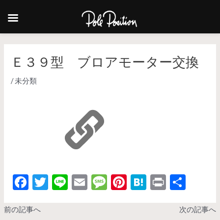
Ｅ３９型 ブロアモーター交換
/
未分類
F
T
Li
E
M
Pi
H
Pr
共
ac
w
n
m
es
nt
at
in
有
e
itt
e
ai
sa
er
e
t
前の記事へ
次の記事へ