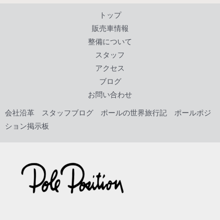
b
er
l
g
es
n
トップ
o
e
t
a
販売車情報
o
整備について
k
スタッフ
アクセス
ブログ
お問い合わせ
会社沿革
スタッフブログ
ポールの世界旅行記
ポールポジ
ション掲示板